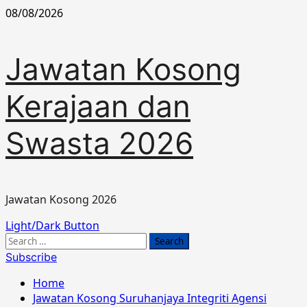
Skip
08/08/2026
to
content
Jawatan Kosong
Kerajaan dan
Swasta 2026
Jawatan Kosong 2026
Primary
Light/Dark Button
Menu
Search
for:
Subscribe
Home
Jawatan Kosong Suruhanjaya Integriti Agensi