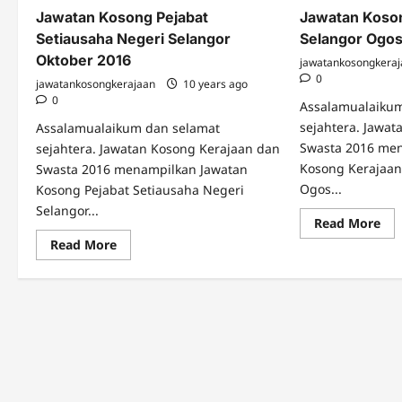
Jawatan Kosong Pejabat
Jawatan Koson
Setiausaha Negeri Selangor
Selangor Ogos
Oktober 2016
jawatankosongkera
0
jawatankosongkerajaan
10 years ago
0
Assalamualaiku
sejahtera. Jawa
Assalamualaikum dan selamat
Swasta 2016 me
sejahtera. Jawatan Kosong Kerajaan dan
Kosong Kerajaan
Swasta 2016 menampilkan Jawatan
Ogos...
Kosong Pejabat Setiausaha Negeri
Selangor...
Re
Read More
mo
Read
Read More
abo
more
Jaw
about
Ko
Jawatan
Ker
Kosong
Neg
Pejabat
Sel
Setiausaha
Og
Negeri
201
Selangor
Oktober
2016