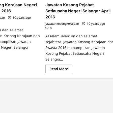
g Kerajaan Negeri
Jawatan Kosong Pejabat
 2016
Setiausaha Negeri Selangor April
2016
jaan
10 years ago
jawatankosongkerajaan
10 years ago
0
m dan selamat
tan Kosong Kerajaan dan
Assalamualaikum dan selamat
nampilkan Jawatan
sejahtera. Jawatan Kosong Kerajaan da
 Negeri Selangor
Swasta 2016 menampilkan Jawatan
Kosong Pejabat Setiausaha Negeri
Selangor...
ad
re
Read
Read More
ut
more
atan
about
song
Jawatan
ajaan
Kosong
eri
Pejabat
angor
Setiausaha
os
Negeri
6
Selangor
April
2016