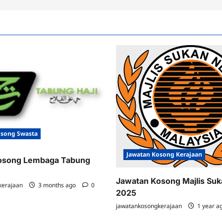
osong Swasta
Jawatan Kosong Kerajaan
osong Lembaga Tabung
Jawatan Kosong Majlis Su
kerajaan
3 months ago
0
2025
jawatankosongkerajaan
1 year a