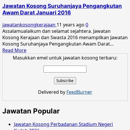
Suruhanjaya
Jawatan Kosong Suruhanjaya Pengangkutan
Pengangkutan
Awam Darat Januari 2016
Awam
Darat
jawatankosongkerajaan
11 years ago
0
Jun
Assalamualaikum dan selamat sejahtera. Jawatan
2016
Kosong Kerajaan dan Swasta 2016 menampilkan Jawatan
Kosong Suruhanjaya Pengangkutan Awam Darat...
Read
Read More
more
Masukkan emel untuk jawatan kosong terbaru:
about
Jawatan
Kosong
Suruhanjaya
Pengangkutan
Delivered by
FeedBurner
Awam
Darat
Januari
Jawatan Popular
2016
Jawatan Kosong Perbadanan Stadium Negeri