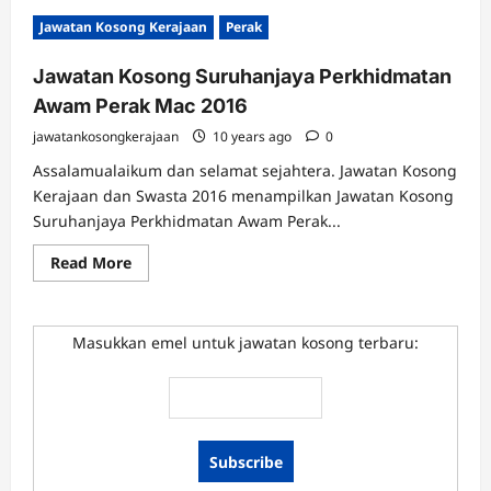
Jawatan Kosong Kerajaan
Perak
Jawatan Kosong Suruhanjaya Perkhidmatan
Awam Perak Mac 2016
jawatankosongkerajaan
10 years ago
0
Assalamualaikum dan selamat sejahtera. Jawatan Kosong
Kerajaan dan Swasta 2016 menampilkan Jawatan Kosong
Suruhanjaya Perkhidmatan Awam Perak...
Read
Read More
more
about
Jawatan
Kosong
Suruhanjaya
Masukkan emel untuk jawatan kosong terbaru:
Perkhidmatan
Awam
Perak
Mac
2016