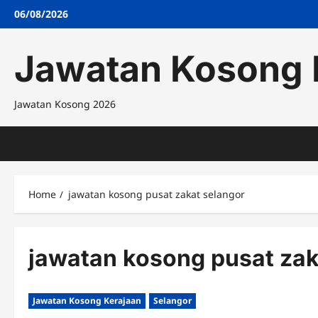
Skip
06/08/2026
to
content
Jawatan Kosong 
Jawatan Kosong 2026
Home
jawatan kosong pusat zakat selangor
jawatan kosong pusat zak
Jawatan Kosong Kerajaan
Selangor