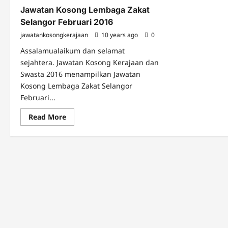
Jawatan Kosong Lembaga Zakat
Selangor Februari 2016
jawatankosongkerajaan
10 years ago
0
Assalamualaikum dan selamat
sejahtera. Jawatan Kosong Kerajaan dan
Swasta 2016 menampilkan Jawatan
Kosong Lembaga Zakat Selangor
Februari...
Read
Read More
more
about
Jawatan
Kosong
Lembaga
Zakat
Selangor
Februari
2016