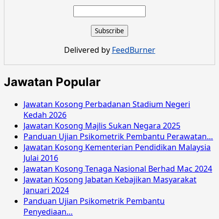
about
Jawatan
Kosong
Perbadanan
Kemajuan
Delivered by
FeedBurner
Pertanian
Selangor
Julai
Jawatan Popular
2016
Jawatan Kosong Perbadanan Stadium Negeri
Kedah 2026
Jawatan Kosong Majlis Sukan Negara 2025
Panduan Ujian Psikometrik Pembantu Perawatan…
Jawatan Kosong Kementerian Pendidikan Malaysia
Julai 2016
Jawatan Kosong Tenaga Nasional Berhad Mac 2024
Jawatan Kosong Jabatan Kebajikan Masyarakat
Januari 2024
Panduan Ujian Psikometrik Pembantu
Penyediaan…