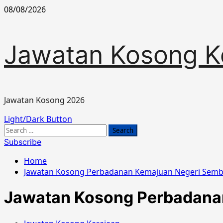
Skip
08/08/2026
to
content
Jawatan Kosong K
Jawatan Kosong 2026
Primary
Light/Dark Button
Menu
Search
for:
Subscribe
Home
Jawatan Kosong Perbadanan Kemajuan Negeri Sembi
Jawatan Kosong Perbadanan