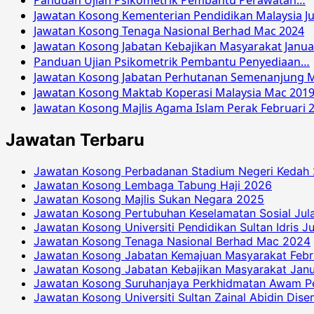
Panduan Ujian Psikometrik Pembantu Perawatan…
Jawatan Kosong Kementerian Pendidikan Malaysia Ju
Jawatan Kosong Tenaga Nasional Berhad Mac 2024
Jawatan Kosong Jabatan Kebajikan Masyarakat Janua
Panduan Ujian Psikometrik Pembantu Penyediaan…
Jawatan Kosong Jabatan Perhutanan Semenanjung M
Jawatan Kosong Maktab Koperasi Malaysia Mac 201
Jawatan Kosong Majlis Agama Islam Perak Februari 
Jawatan Terbaru
Jawatan Kosong Perbadanan Stadium Negeri Kedah
Jawatan Kosong Lembaga Tabung Haji 2026
Jawatan Kosong Majlis Sukan Negara 2025
Jawatan Kosong Pertubuhan Keselamatan Sosial Jul
Jawatan Kosong Universiti Pendidikan Sultan Idris J
Jawatan Kosong Tenaga Nasional Berhad Mac 2024
Jawatan Kosong Jabatan Kemajuan Masyarakat Febr
Jawatan Kosong Jabatan Kebajikan Masyarakat Janu
Jawatan Kosong Suruhanjaya Perkhidmatan Awam P
Jawatan Kosong Universiti Sultan Zainal Abidin Dis