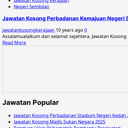
Jawatan Kosong Kerajaan
Negeri Sembilan
Jawatan Kosong Perbadanan Kemajuan Negeri S
jawatankosongkerajaan
10 years ago
0
Assalamualaikum dan selamat sejahtera. Jawatan Kosong
Read
Read More
more
about
Jawatan
Kosong
Perbadanan
Kemajuan
Negeri
Sembilan
Januari
Jawatan Popular
2017
Jawatan Kosong Perbadanan Stadium Negeri Kedah 
Jawatan Kosong Majlis Sukan Negara 2025