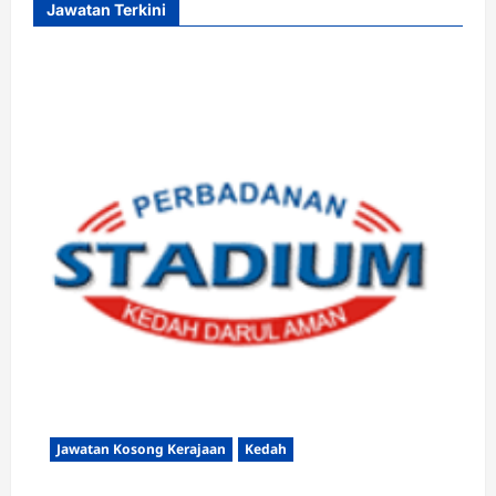
Jawatan Terkini
Jawatan Kosong Kerajaan
Kedah