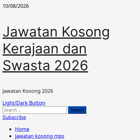
Skip
10/08/2026
to
content
Jawatan Kosong
Kerajaan dan
Swasta 2026
Jawatan Kosong 2026
Primary
Light/Dark Button
Menu
Search
for:
Subscribe
Home
jawatan kosong mps