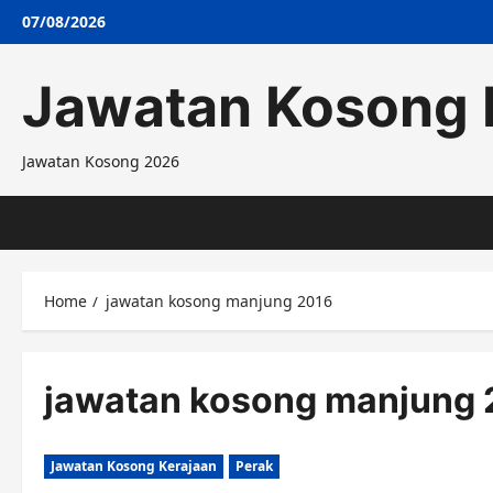
Skip
07/08/2026
to
content
Jawatan Kosong 
Jawatan Kosong 2026
Home
jawatan kosong manjung 2016
jawatan kosong manjung 
Jawatan Kosong Kerajaan
Perak