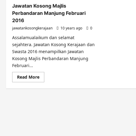
Jawatan Kosong Majlis
Perbandaran Manjung Februari
2016
jawatankosongkerajaan
10 years ago
0
Assalamualaikum dan selamat
sejahtera. Jawatan Kosong Kerajaan dan
Swasta 2016 menampilkan Jawatan
Kosong Majlis Perbandaran Manjung
Februari...
Read
Read More
more
about
Jawatan
Kosong
Majlis
Perbandaran
Manjung
Februari
2016