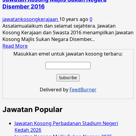
Institut
Disember 2016
Sukan
Negara
jawatankosongkerajaan
10 years ago
0
Disember
Assalamualaikum dan selamat sejahtera. Jawatan
2016
Kosong Kerajaan dan Swasta 2016 menampilkan Jawatan
Kosong Majlis Sukan Negara Disember...
Read
Read More
more
Masukkan emel untuk jawatan kosong terbaru:
about
Jawatan
Kosong
Majlis
Sukan
Delivered by
FeedBurner
Negara
Disember
2016
Jawatan Popular
Jawatan Kosong Perbadanan Stadium Negeri
Kedah 2026