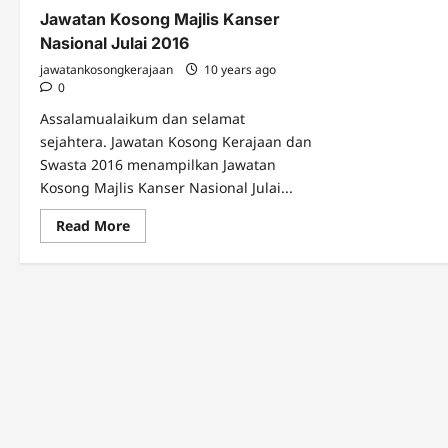
Jawatan Kosong Majlis Kanser
Nasional Julai 2016
jawatankosongkerajaan
10 years ago
0
Assalamualaikum dan selamat
sejahtera. Jawatan Kosong Kerajaan dan
Swasta 2016 menampilkan Jawatan
Kosong Majlis Kanser Nasional Julai...
Read
Read More
more
about
Jawatan
Kosong
Majlis
Kanser
Nasional
Julai
2016