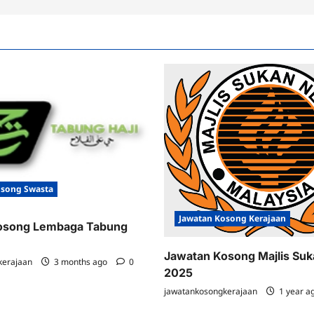
osong Swasta
Jawatan Kosong Kerajaan
osong Lembaga Tabung
Jawatan Kosong Majlis Su
kerajaan
3 months ago
0
2025
jawatankosongkerajaan
1 year a