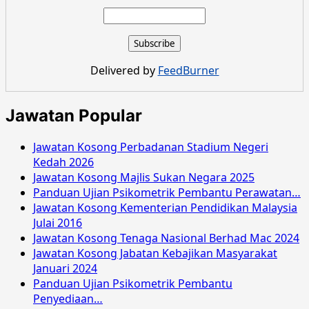
about
Jawatan
Kosong
Majlis
Daerah
Delivered by
FeedBurner
Sabak
Bernam
Selangor
Jawatan Popular
Februari
2017
Jawatan Kosong Perbadanan Stadium Negeri
Kedah 2026
Jawatan Kosong Majlis Sukan Negara 2025
Panduan Ujian Psikometrik Pembantu Perawatan…
Jawatan Kosong Kementerian Pendidikan Malaysia
Julai 2016
Jawatan Kosong Tenaga Nasional Berhad Mac 2024
Jawatan Kosong Jabatan Kebajikan Masyarakat
Januari 2024
Panduan Ujian Psikometrik Pembantu
Penyediaan…