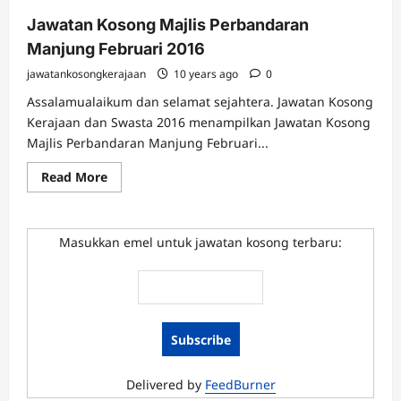
Jawatan Kosong Majlis Perbandaran
Manjung Februari 2016
jawatankosongkerajaan
10 years ago
0
Assalamualaikum dan selamat sejahtera. Jawatan Kosong
Kerajaan dan Swasta 2016 menampilkan Jawatan Kosong
Majlis Perbandaran Manjung Februari...
Read
Read More
more
about
Jawatan
Kosong
Majlis
Masukkan emel untuk jawatan kosong terbaru:
Perbandaran
Manjung
Februari
2016
Delivered by
FeedBurner