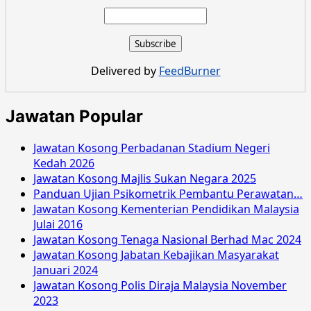
about
Jawatan
Kosong
Majlis
Perbandaran
Delivered by
FeedBurner
Subang
Jaya
Ogos
Jawatan Popular
2016
Jawatan Kosong Perbadanan Stadium Negeri
Kedah 2026
Jawatan Kosong Majlis Sukan Negara 2025
Panduan Ujian Psikometrik Pembantu Perawatan…
Jawatan Kosong Kementerian Pendidikan Malaysia
Julai 2016
Jawatan Kosong Tenaga Nasional Berhad Mac 2024
Jawatan Kosong Jabatan Kebajikan Masyarakat
Januari 2024
Jawatan Kosong Polis Diraja Malaysia November
2023