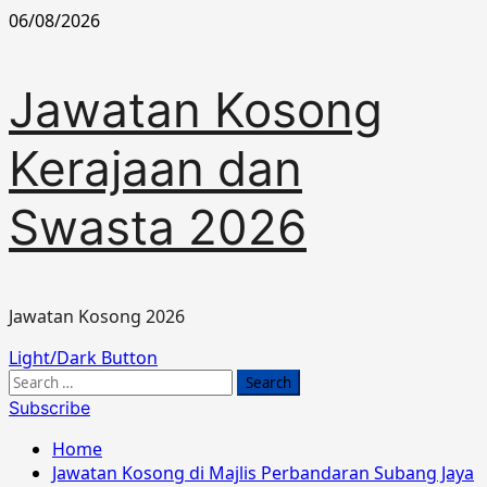
Skip
06/08/2026
to
content
Jawatan Kosong
Kerajaan dan
Swasta 2026
Jawatan Kosong 2026
Primary
Light/Dark Button
Menu
Search
for:
Subscribe
Home
Jawatan Kosong di Majlis Perbandaran Subang Jaya