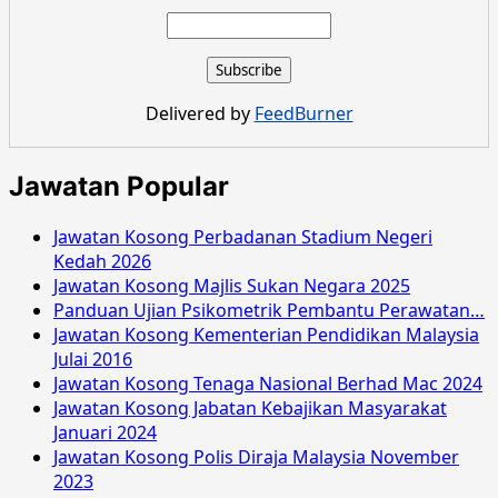
about
Jawatan
Kosong
Majlis
Bandaraya
Delivered by
FeedBurner
Pulau
Pinang
Januari
Jawatan Popular
2016
Jawatan Kosong Perbadanan Stadium Negeri
Kedah 2026
Jawatan Kosong Majlis Sukan Negara 2025
Panduan Ujian Psikometrik Pembantu Perawatan…
Jawatan Kosong Kementerian Pendidikan Malaysia
Julai 2016
Jawatan Kosong Tenaga Nasional Berhad Mac 2024
Jawatan Kosong Jabatan Kebajikan Masyarakat
Januari 2024
Jawatan Kosong Polis Diraja Malaysia November
2023