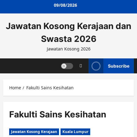
Skip
09/08/2026
to
content
Jawatan Kosong Kerajaan dan
Swasta 2026
Jawatan Kosong 2026
Subscribe
Home
Fakulti Sains Kesihatan
Fakulti Sains Kesihatan
Jawatan Kosong Kerajaan
Kuala Lumpur