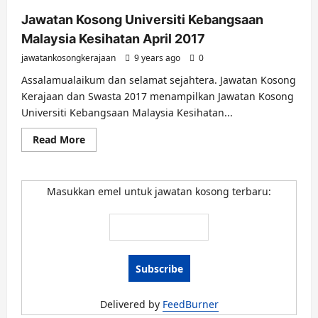
Jawatan Kosong Universiti Kebangsaan
Malaysia Kesihatan April 2017
jawatankosongkerajaan
9 years ago
0
Assalamualaikum dan selamat sejahtera. Jawatan Kosong
Kerajaan dan Swasta 2017 menampilkan Jawatan Kosong
Universiti Kebangsaan Malaysia Kesihatan...
Read
Read More
more
about
Jawatan
Kosong
Universiti
Masukkan emel untuk jawatan kosong terbaru:
Kebangsaan
Malaysia
Kesihatan
April
2017
Delivered by
FeedBurner