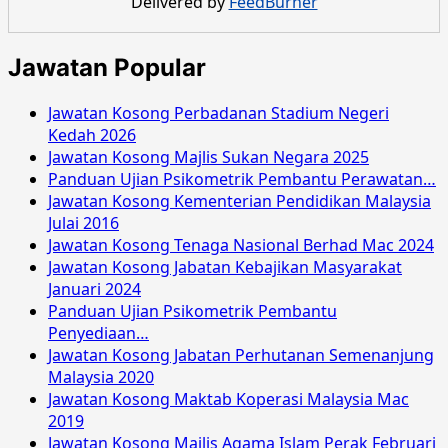
Delivered by
FeedBurner
Kerajaan
Negeri
Perak
Jawatan Popular
November
2017
Jawatan Kosong Perbadanan Stadium Negeri
Kedah 2026
Jawatan Kosong Majlis Sukan Negara 2025
Panduan Ujian Psikometrik Pembantu Perawatan…
Jawatan Kosong Kementerian Pendidikan Malaysia
Julai 2016
Jawatan Kosong Tenaga Nasional Berhad Mac 2024
Jawatan Kosong Jabatan Kebajikan Masyarakat
Januari 2024
Panduan Ujian Psikometrik Pembantu
Penyediaan…
Jawatan Kosong Jabatan Perhutanan Semenanjung
Malaysia 2020
Jawatan Kosong Maktab Koperasi Malaysia Mac
2019
Jawatan Kosong Majlis Agama Islam Perak Februari