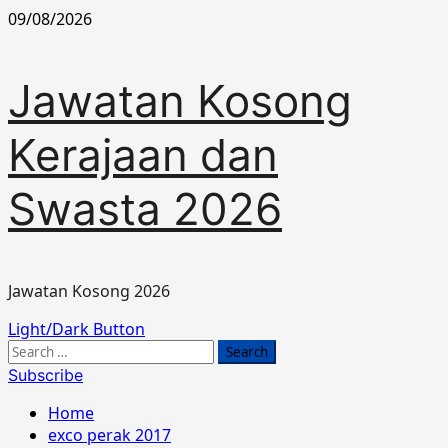
Skip
09/08/2026
to
content
Jawatan Kosong
Kerajaan dan
Swasta 2026
Jawatan Kosong 2026
Primary
Light/Dark Button
Menu
Search
for:
Subscribe
Home
exco perak 2017