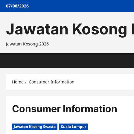
Skip
07/08/2026
to
content
Jawatan Kosong 
Jawatan Kosong 2026
Home
Consumer Information
Consumer Information
Jawatan Kosong Swasta
Kuala Lumpur