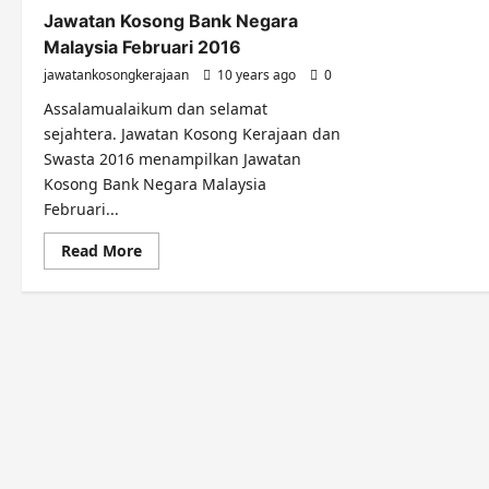
Jawatan Kosong Bank Negara
Malaysia Februari 2016
jawatankosongkerajaan
10 years ago
0
Assalamualaikum dan selamat
sejahtera. Jawatan Kosong Kerajaan dan
Swasta 2016 menampilkan Jawatan
Kosong Bank Negara Malaysia
Februari...
Read
Read More
more
about
Jawatan
Kosong
Bank
Negara
Malaysia
Februari
2016