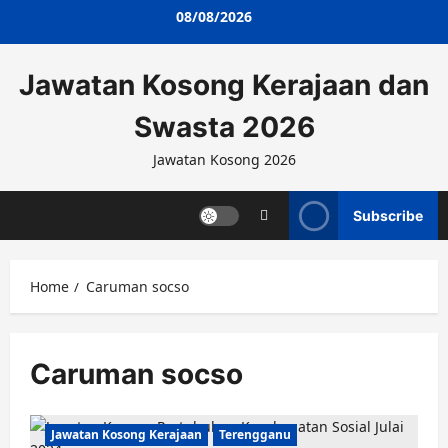
Skip
08/08/2026
to
content
Jawatan Kosong Kerajaan dan
Swasta 2026
Jawatan Kosong 2026
Subscribe
Home
Caruman socso
Caruman socso
Jawatan Kosong Kerajaan
Terengganu