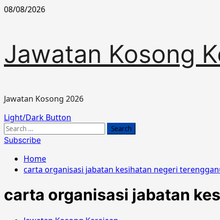
Skip
08/08/2026
to
content
Jawatan Kosong K
Jawatan Kosong 2026
Primary
Light/Dark Button
Menu
Search
for:
Subscribe
Home
carta organisasi jabatan kesihatan negeri terengga
carta organisasi jabatan ke