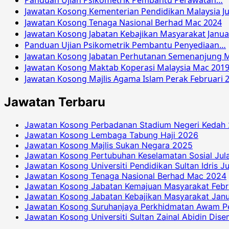
Panduan Ujian Psikometrik Pembantu Perawatan…
Jawatan Kosong Kementerian Pendidikan Malaysia Ju
Jawatan Kosong Tenaga Nasional Berhad Mac 2024
Jawatan Kosong Jabatan Kebajikan Masyarakat Janua
Panduan Ujian Psikometrik Pembantu Penyediaan…
Jawatan Kosong Jabatan Perhutanan Semenanjung M
Jawatan Kosong Maktab Koperasi Malaysia Mac 201
Jawatan Kosong Majlis Agama Islam Perak Februari 
Jawatan Terbaru
Jawatan Kosong Perbadanan Stadium Negeri Kedah
Jawatan Kosong Lembaga Tabung Haji 2026
Jawatan Kosong Majlis Sukan Negara 2025
Jawatan Kosong Pertubuhan Keselamatan Sosial Jul
Jawatan Kosong Universiti Pendidikan Sultan Idris J
Jawatan Kosong Tenaga Nasional Berhad Mac 2024
Jawatan Kosong Jabatan Kemajuan Masyarakat Febr
Jawatan Kosong Jabatan Kebajikan Masyarakat Janu
Jawatan Kosong Suruhanjaya Perkhidmatan Awam P
Jawatan Kosong Universiti Sultan Zainal Abidin Dis