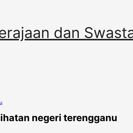
erajaan dan Swast
nu
sihatan negeri terengganu