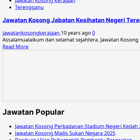
Jawatan Kosong Kerajaan
Terengganu
Jawatan Kosong Jabatan Kesihatan Negeri Ter
jawatankosongkerajaan
10 years ago
0
Assalamualaikum dan selamat sejahtera. Jawatan Kosong
Read
Read More
more
about
Jawatan
Kosong
Jabatan
Kesihatan
Negeri
Terengganu
September
Jawatan Popular
2016
Jawatan Kosong Perbadanan Stadium Negeri Kedah 
Jawatan Kosong Majlis Sukan Negara 2025