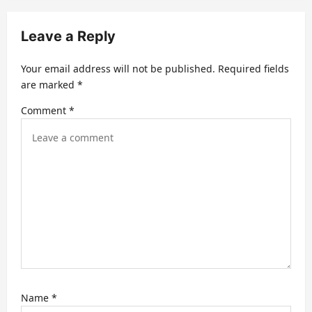
i
Leave a Reply
g
a
Your email address will not be published.
Required fields
t
are marked
*
i
Comment
*
o
n
Name
*