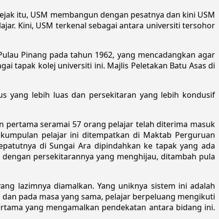
. Sejak itu, USM membangun dengan pesatnya dan kini USM
r. Kini, USM terkenal sebagai antara universiti tersohor
i Pulau Pinang pada tahun 1962, yang mencadangkan agar
i tapak kolej universiti ini. Majlis Peletakan Batu Asas di
yang lebih luas dan persekitaran yang lebih kondusif
n pertama seramai 57 orang pelajar telah diterima masuk
umpulan pelajar ini ditempatkan di Maktab Perguruan
epatutnya di Sungai Ara dipindahkan ke tapak yang ada
an dengan persekitarannya yang menghijau, ditambah pula
ang lazimnya diamalkan. Yang uniknya sistem ini adalah
h dan pada masa yang sama, pelajar berpeluang mengikuti
 pertama yang mengamalkan pendekatan antara bidang ini.