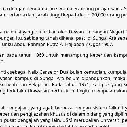
ermula dengan pengambilan seramai 57 orang pelajar sains
pertama dan ijazah tinggi kepada lebih 20,000 orang pelaja
da resolusi yang diluluskan oleh Dewan Undangan Neger
ngan itu, sebidang tanah dikenal pasti di Sungai Ara sebaga
M Tunku Abdul Rahman Putra Al-Haj pada 7 Ogos 1967.
kan pada tahun 1969 untuk menampung keperluan kampus 
n.
antik sebagai Naib Canselor. Dua bulan kemudian, kumpula
asan kampus di Sungai Ara belum dibangunkan, maka k
Kementerian Pelajaran. Pada tahun 1971, kampus yang s
 yang terletak di kawasan berbukit ini begitu mempesonak
pengajian, yang agak berbeza dengan sistem falkulti y
eperluan pengijazahan khusus di dalam bidang yang dipili
leh pusat pengajian yang lain. USM merupakan universiti
aduan yang dihasilkannya terlatih dan serba boleh.