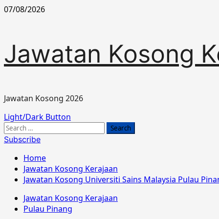
Skip
07/08/2026
to
content
Jawatan Kosong K
Jawatan Kosong 2026
Primary
Light/Dark Button
Menu
Search
for:
Subscribe
Home
Jawatan Kosong Kerajaan
Jawatan Kosong Universiti Sains Malaysia Pulau Pin
Jawatan Kosong Kerajaan
Pulau Pinang