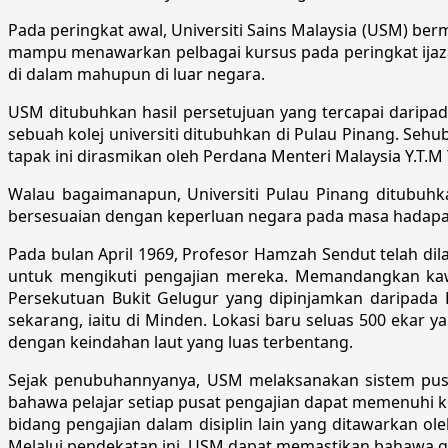
Pada peringkat awal, Universiti Sains Malaysia (USM) b
mampu menawarkan pelbagai kursus pada peringkat ijazah 
di dalam mahupun di luar negara.
USM ditubuhkan hasil persetujuan yang tercapai daripa
sebuah kolej universiti ditubuhkan di Pulau Pinang. Sehubu
tapak ini dirasmikan oleh Perdana Menteri Malaysia Y.T.
Walau bagaimanapun, Universiti Pulau Pinang ditubuh
bersesuaian dengan keperluan negara pada masa hadapa
Pada bulan April 1969, Profesor Hamzah Sendut telah dil
untuk mengikuti pengajian mereka. Memandangkan kaw
Persekutuan Bukit Gelugur yang dipinjamkan daripada 
sekarang, iaitu di Minden. Lokasi baru seluas 500 ekar
dengan keindahan laut yang luas terbentang.
Sejak penubuhannyanya, USM melaksanakan sistem pusat 
bahawa pelajar setiap pusat pengajian dapat memenuhi k
bidang pengajian dalam disiplin lain yang ditawarkan o
Melalui pendekatan ini, USM dapat memastikan bahawa gr