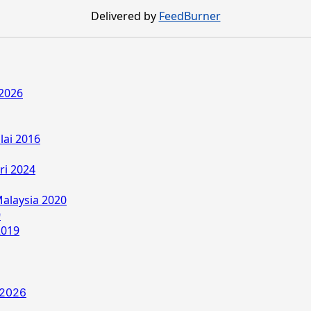
Delivered by
FeedBurner
2026
lai 2016
ri 2024
alaysia 2020
9
2019
 2026