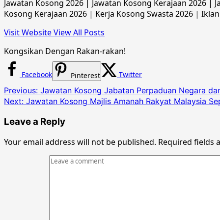
Jawatan Kosong 2026 | Jawatan Kosong Kerajaan 2026 | Ja
Kosong Kerajaan 2026 | Kerja Kosong Swasta 2026 | Iklan
Visit Website
View All Posts
Kongsikan Dengan Rakan-rakan!
Facebook
Twitter
Pinterest
Post
Previous:
Jawatan Kosong Jabatan Perpaduan Negara dan 
Next:
Jawatan Kosong Majlis Amanah Rakyat Malaysia S
navigation
Leave a Reply
Your email address will not be published.
Required fields