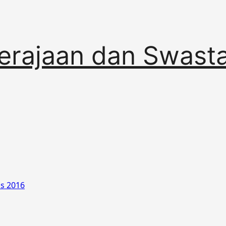
erajaan dan Swast
os 2016