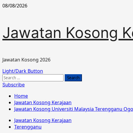
Skip
08/08/2026
to
content
Jawatan Kosong K
Jawatan Kosong 2026
Primary
Light/Dark Button
Menu
Search
for:
Subscribe
Home
Jawatan Kosong Kerajaan
Jawatan Kosong Universiti Malaysia Terengganu Og
Jawatan Kosong Kerajaan
Terengganu