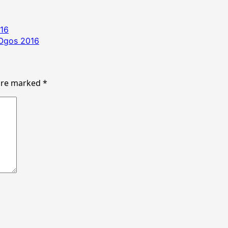
16
 Ogos 2016
 are marked
*