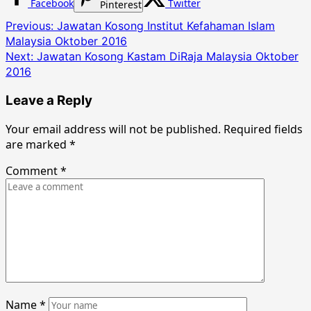
Facebook
Twitter
Pinterest
Post
Previous:
Jawatan Kosong Institut Kefahaman Islam
Malaysia Oktober 2016
navigation
Next:
Jawatan Kosong Kastam DiRaja Malaysia Oktober
2016
Leave a Reply
Your email address will not be published.
Required fields
are marked
*
Comment
*
Name
*