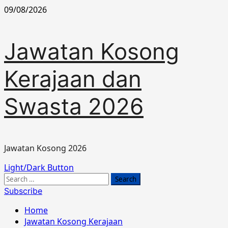
Skip
09/08/2026
to
content
Jawatan Kosong
Kerajaan dan
Swasta 2026
Jawatan Kosong 2026
Primary
Light/Dark Button
Menu
Search
for:
Subscribe
Home
Jawatan Kosong Kerajaan