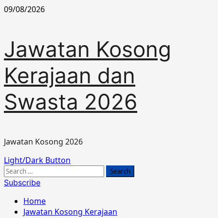
Skip
09/08/2026
to
content
Jawatan Kosong
Kerajaan dan
Swasta 2026
Jawatan Kosong 2026
Primary
Light/Dark Button
Menu
Search
for:
Subscribe
Home
Jawatan Kosong Kerajaan