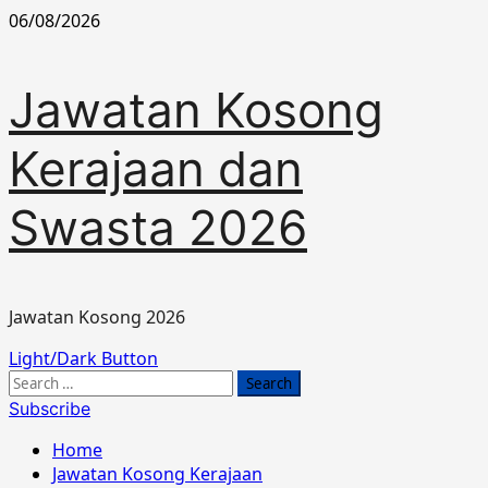
Skip
06/08/2026
to
content
Jawatan Kosong
Kerajaan dan
Swasta 2026
Jawatan Kosong 2026
Primary
Light/Dark Button
Menu
Search
for:
Subscribe
Home
Jawatan Kosong Kerajaan