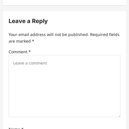
a
v
Leave a Reply
i
g
Your email address will not be published.
Required fields
a
are marked
*
t
Comment
*
i
o
n