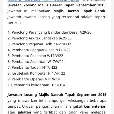
jawatan kosong Majlis Daerah Tapah September 2015
.
Jawatan ini melibatkan
Majlis Daerah Tapah Perak
.
Jawatan-jawatan kosong yang tersenarai adalah seperti
berikut:
1. Penolong Perancang Bandar dan Desa JA29/36
2. Penolong Arkitek Landskap JA29/36
3. Penolong Pegawai Tadbir N27/N32
4. Pembantu Penguatkuasa N17/N22
5. Pembantu Penilaian W17/W22
6. Pembantu Akauntan W17/W22
7. Pembantu Tadbir N17/N22
8. Juruteknik Komputer FT17/FT22
9. Pembantu Operasi N11/N14
10. Pemandu kenderaan H11/H14
Jawatan kosong Majlis Daerah Tapah September 2015
yang ditawarkan ini mempunyai kekosongan beberapa
tempat. Urusan pengambilan ini mengikut
kementerian
atau
jabatan
yang terlibat dan calon yang melepasi