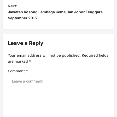
t
Next:
Jawatan Kosong Lembaga Kemajuan Johor Tenggara
n
September 2015
a
v
i
Leave a Reply
g
a
Your email address will not be published.
Required fields
t
are marked
*
i
Comment
*
o
n