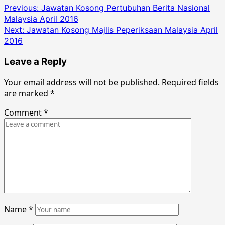
Post
Previous:
Jawatan Kosong Pertubuhan Berita Nasional
Malaysia April 2016
navigation
Next:
Jawatan Kosong Majlis Peperiksaan Malaysia April
2016
Leave a Reply
Your email address will not be published.
Required fields
are marked
*
Comment
*
Name
*