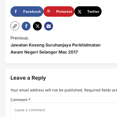
Facebook
Pinterest
Twitter
P
Previous:
Jawatan Kosong Suruhanjaya Perkhidmatan
o
Awam Negeri Selangor Mac 2017
s
t
n
Leave a Reply
a
Your email address will not be published.
Required fields a
v
Comment
*
i
g