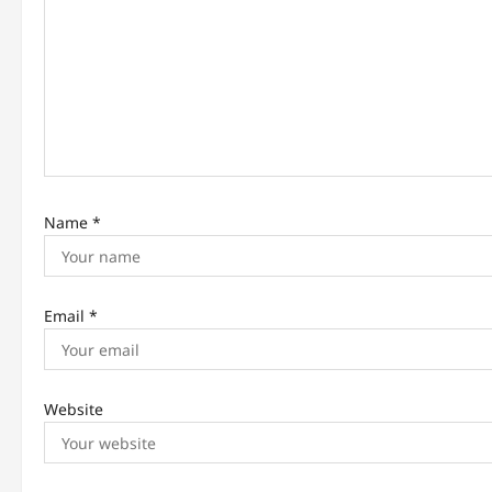
a
t
i
o
n
Name
*
Email
*
Website