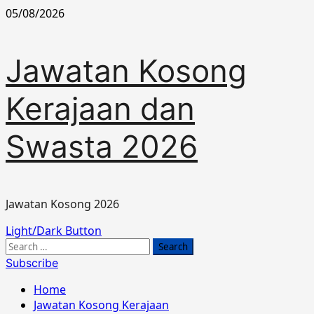
Skip
05/08/2026
to
content
Jawatan Kosong
Kerajaan dan
Swasta 2026
Jawatan Kosong 2026
Primary
Light/Dark Button
Menu
Search
for:
Subscribe
Home
Jawatan Kosong Kerajaan