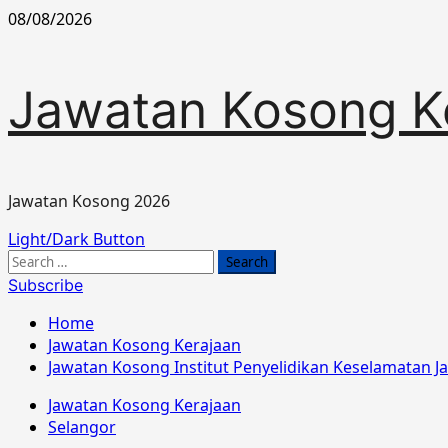
Skip
08/08/2026
to
content
Jawatan Kosong K
Jawatan Kosong 2026
Primary
Light/Dark Button
Menu
Search
for:
Subscribe
Home
Jawatan Kosong Kerajaan
Jawatan Kosong Institut Penyelidikan Keselamatan J
Jawatan Kosong Kerajaan
Selangor