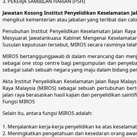
3. PEKERJA SAMBILAN HARIAN (PSH)
Jawatan Kosong Institut Penyelidikan Keselamatan Ja
mengikut kementerian atau jabatan yang terlibat dan cal
Penubuhan Institut Penyelidikan Keselamatan Jalan Raya
Mesyuarat Jawatankuasa Kabinet Mengenai Keselamatan J
Susulan keputusan tersebut, MIROS secara rasminya telah
MIROS bertanggungjawab di dalam merancang dan menjala
sebagai one stop centre bagi pengumpulan dan penyeba
sebagai salah sebuah negara yang maju dalam bidang peny
Akta Institut Penyelidikan Keselamatan Jalan Raya Malays
Raya Malaysia (MIROS) sebagai sebuah pertubuhan ber
jalan raya berasaskan hasil kajian dan penyelidikan saintifik
​​Fungsi MIROS​​
​Selain itu, antara fungsi MIROS adalah:​​
1. ​​​​M​enjalankan kerja-kerja penyelidikan ke atas keselama
2. Meningkatkan pengetahuan dan kesedaran orang awam 