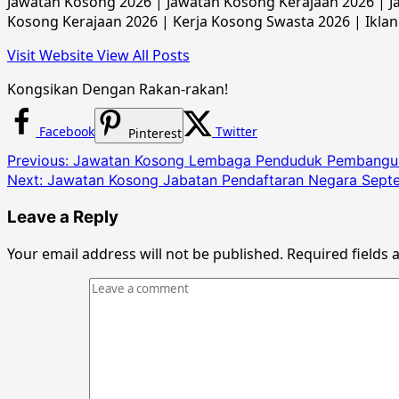
Jawatan Kosong 2026 | Jawatan Kosong Kerajaan 2026 | Ja
Kosong Kerajaan 2026 | Kerja Kosong Swasta 2026 | Iklan
Visit Website
View All Posts
Kongsikan Dengan Rakan-rakan!
Facebook
Twitter
Pinterest
Post
Previous:
Jawatan Kosong Lembaga Penduduk Pembangun
Next:
Jawatan Kosong Jabatan Pendaftaran Negara Sept
navigation
Leave a Reply
Your email address will not be published.
Required fields