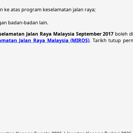
an ke atas program keselamatan jalan raya;
an badan-badan lain.
eselamatan Jalan Raya Malaysia September 2017
boleh di
lamatan Jalan Raya Malaysia (MIROS)
. Tarikh tutup pe