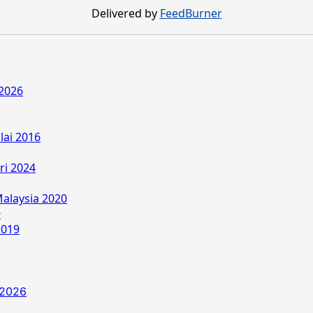
Delivered by
FeedBurner
2026
lai 2016
ri 2024
alaysia 2020
9
2019
 2026