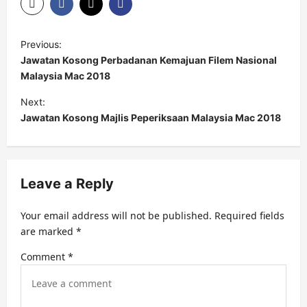
P
Previous:
o
Jawatan Kosong Perbadanan Kemajuan Filem Nasional
s
Malaysia Mac 2018
t
Next:
Jawatan Kosong Majlis Peperiksaan Malaysia Mac 2018
n
a
v
Leave a Reply
i
g
Your email address will not be published.
Required fields
a
are marked
*
t
Comment
*
i
o