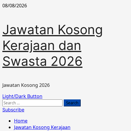
Skip
08/08/2026
to
content
Jawatan Kosong
Kerajaan dan
Swasta 2026
Jawatan Kosong 2026
Primary
Light/Dark Button
Menu
Search
for:
Subscribe
Home
Jawatan Kosong Kerajaan