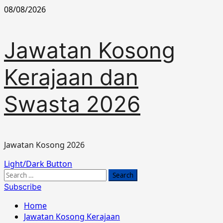
Skip
08/08/2026
to
content
Jawatan Kosong
Kerajaan dan
Swasta 2026
Jawatan Kosong 2026
Primary
Light/Dark Button
Menu
Search
for:
Subscribe
Home
Jawatan Kosong Kerajaan