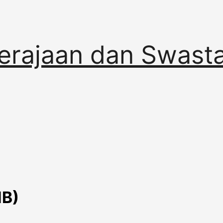
erajaan dan Swast
NB)