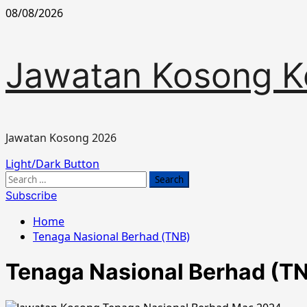
Skip
08/08/2026
to
content
Jawatan Kosong K
Jawatan Kosong 2026
Primary
Light/Dark Button
Menu
Search
for:
Subscribe
Home
Tenaga Nasional Berhad (TNB)
Tenaga Nasional Berhad (T