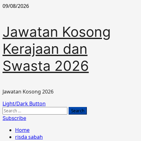
Skip
09/08/2026
to
content
Jawatan Kosong
Kerajaan dan
Swasta 2026
Jawatan Kosong 2026
Primary
Light/Dark Button
Menu
Search
for:
Subscribe
Home
risda sabah