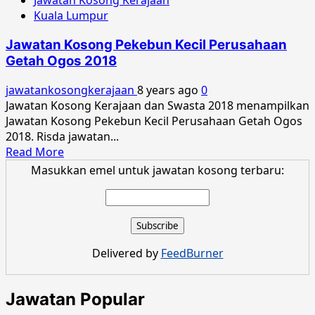
Jawatan Kosong Kerajaan
Kosong
Kuala Lumpur
Pekebun
Kecil
Jawatan Kosong Pekebun Kecil Perusahaan
Perusahaan
Getah Ogos 2018
Getah
Januari
jawatankosongkerajaan
8 years ago
0
2019
Jawatan Kosong Kerajaan dan Swasta 2018 menampilkan
Jawatan Kosong Pekebun Kecil Perusahaan Getah Ogos
2018. Risda jawatan...
Read
Read More
more
Masukkan emel untuk jawatan kosong terbaru:
about
Jawatan
Kosong
Pekebun
Kecil
Delivered by
FeedBurner
Perusahaan
Getah
Ogos
Jawatan Popular
2018