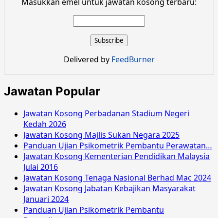
Masukkan emel untuk jawatan kosong terbaru:
about
Jawatan
Kosong
Lembaga
Tabung
Delivered by
FeedBurner
Haji
Malaysia
Jun
Jawatan Popular
2017
Jawatan Kosong Perbadanan Stadium Negeri
Kedah 2026
Jawatan Kosong Majlis Sukan Negara 2025
Panduan Ujian Psikometrik Pembantu Perawatan…
Jawatan Kosong Kementerian Pendidikan Malaysia
Julai 2016
Jawatan Kosong Tenaga Nasional Berhad Mac 2024
Jawatan Kosong Jabatan Kebajikan Masyarakat
Januari 2024
Panduan Ujian Psikometrik Pembantu