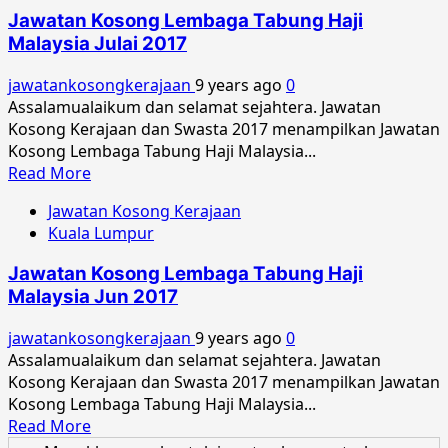
Kosong
Jawatan Kosong Lembaga Tabung Haji
Lembaga
Malaysia Julai 2017
Tabung
Haji
jawatankosongkerajaan
9 years ago
0
Malaysia
Assalamualaikum dan selamat sejahtera. Jawatan
Ogos
Kosong Kerajaan dan Swasta 2017 menampilkan Jawatan
2017
Kosong Lembaga Tabung Haji Malaysia...
Read
Read More
more
Jawatan Kosong Kerajaan
about
Kuala Lumpur
Jawatan
Kosong
Jawatan Kosong Lembaga Tabung Haji
Lembaga
Malaysia Jun 2017
Tabung
Haji
jawatankosongkerajaan
9 years ago
0
Malaysia
Assalamualaikum dan selamat sejahtera. Jawatan
Julai
Kosong Kerajaan dan Swasta 2017 menampilkan Jawatan
2017
Kosong Lembaga Tabung Haji Malaysia...
Read
Read More
more