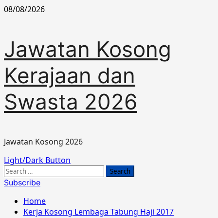
Skip
08/08/2026
to
content
Jawatan Kosong
Kerajaan dan
Swasta 2026
Jawatan Kosong 2026
Primary
Light/Dark Button
Menu
Search
for:
Subscribe
Home
Kerja Kosong Lembaga Tabung Haji 2017