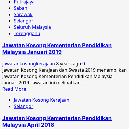
Putrajaya
Sabah
Sarawak
Selangor
Seluruh Malaysia
Terengganu
Jawatan Kosong Kementerian Pendidikan
Malaysia Januari 2019
jawatankosongkerajaan
8 years ago
0
Jawatan Kosong Kerajaan dan Swasta 2019 menampilkan
Jawatan Kosong Kementerian Pendidikan Malaysia
Januari 2019. Jawatan ini melibatkan...
Read
Read More
more
Jawatan Kosong Kerajaan
about
Selangor
Jawatan
Kosong
Jawatan Kosong Kementerian Pendidikan
Kementerian
Malaysia April 2018
Pendidikan