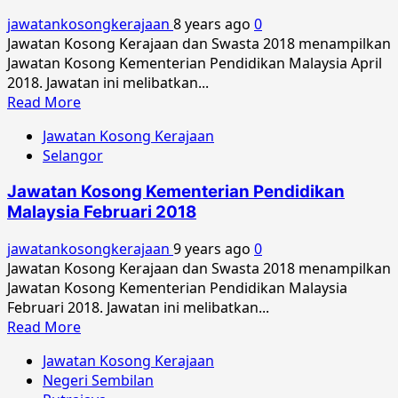
Malaysia
jawatankosongkerajaan
8 years ago
0
Januari
Jawatan Kosong Kerajaan dan Swasta 2018 menampilkan
2019
Jawatan Kosong Kementerian Pendidikan Malaysia April
2018. Jawatan ini melibatkan...
Read
Read More
more
Jawatan Kosong Kerajaan
about
Selangor
Jawatan
Kosong
Jawatan Kosong Kementerian Pendidikan
Kementerian
Malaysia Februari 2018
Pendidikan
Malaysia
jawatankosongkerajaan
9 years ago
0
April
Jawatan Kosong Kerajaan dan Swasta 2018 menampilkan
2018
Jawatan Kosong Kementerian Pendidikan Malaysia
Februari 2018. Jawatan ini melibatkan...
Read
Read More
more
Jawatan Kosong Kerajaan
about
Negeri Sembilan
Jawatan