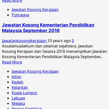
Read
Read More
more
Jawatan Kosong Kerajaan
about
Putrajaya
Jawatan
Kosong
Jawatan Kosong Kementerian Pendidikan
Kementerian
Malaysia September 2016
Pendidikan
Malaysia
jawatankosongkerajaan
10 years ago
0
Mac
Assalamualaikum dan selamat sejahtera. Jawatan
2017
Kosong Kerajaan dan Swasta 2016 menampilkan Jawatan
Kosong Kementerian Pendidikan Malaysia September...
Read
Read More
more
Jawatan Kosong Kerajaan
about
Johor
Jawatan
Kedah
Kosong
Kelantan
Kementerian
Kuala Lumpur
Pendidikan
Labuan
Malaysia
Melaka
September
Negeri Sembilan