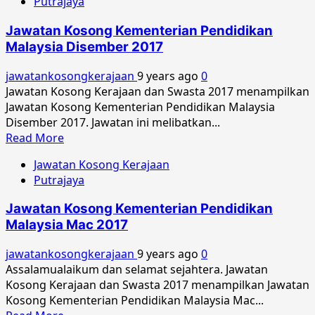
Putrajaya
Kosong
Kementerian
Jawatan Kosong Kementerian Pendidikan
Pendidikan
Malaysia Disember 2017
Malaysia
Februari
jawatankosongkerajaan
9 years ago
0
2018
Jawatan Kosong Kerajaan dan Swasta 2017 menampilkan
Jawatan Kosong Kementerian Pendidikan Malaysia
Disember 2017. Jawatan ini melibatkan...
Read
Read More
more
Jawatan Kosong Kerajaan
about
Putrajaya
Jawatan
Kosong
Jawatan Kosong Kementerian Pendidikan
Kementerian
Malaysia Mac 2017
Pendidikan
Malaysia
jawatankosongkerajaan
9 years ago
0
Disember
Assalamualaikum dan selamat sejahtera. Jawatan
2017
Kosong Kerajaan dan Swasta 2017 menampilkan Jawatan
Kosong Kementerian Pendidikan Malaysia Mac...