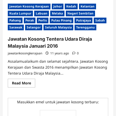
Jawatan Kosong Kerajaan
Johor
Kedah
Kelantan
Kuala Lumpur
Labuan
Melaka
Negeri Sembilan
Pahang
Perak
Perlis
Pulau Pinang
Putrajaya
Sabah
Sarawak
Selangor
Seluruh Malaysia
Terengganu
Jawatan Kosong Tentera Udara Diraja
Malaysia Januari 2016
jawatankosongkerajaan
11 years ago
0
Assalamualaikum dan selamat sejahtera. Jawatan Kosong
Kerajaan dan Swasta 2016 menampilkan Jawatan Kosong
Tentera Udara Diraja Malaysia...
Read
Read More
more
about
Jawatan
Kosong
Tentera
Masukkan emel untuk jawatan kosong terbaru:
Udara
Diraja
Malaysia
Januari