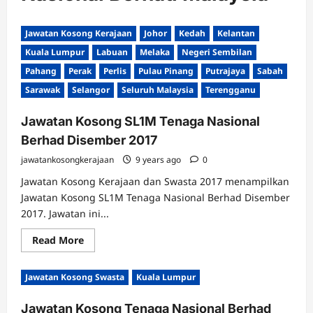
Jawatan Kosong Kerajaan
Johor
Kedah
Kelantan
Kuala Lumpur
Labuan
Melaka
Negeri Sembilan
Pahang
Perak
Perlis
Pulau Pinang
Putrajaya
Sabah
Sarawak
Selangor
Seluruh Malaysia
Terengganu
Jawatan Kosong SL1M Tenaga Nasional
Berhad Disember 2017
jawatankosongkerajaan
9 years ago
0
Jawatan Kosong Kerajaan dan Swasta 2017 menampilkan
Jawatan Kosong SL1M Tenaga Nasional Berhad Disember
2017. Jawatan ini...
Read
Read More
more
about
Jawatan
Jawatan Kosong Swasta
Kuala Lumpur
Kosong
SL1M
Tenaga
Jawatan Kosong Tenaga Nasional Berhad
Nasional