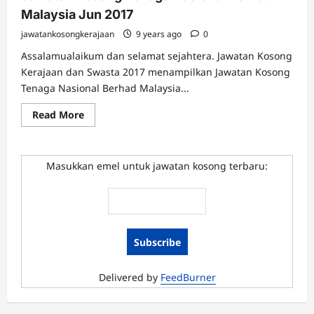
Berhad
Malaysia Jun 2017
Disember
2017
jawatankosongkerajaan
9 years ago
0
Assalamualaikum dan selamat sejahtera. Jawatan Kosong
Kerajaan dan Swasta 2017 menampilkan Jawatan Kosong
Tenaga Nasional Berhad Malaysia...
Read
Read More
more
about
Jawatan
Kosong
Tenaga
Masukkan emel untuk jawatan kosong terbaru:
Nasional
Berhad
Malaysia
Jun
2017
Delivered by
FeedBurner