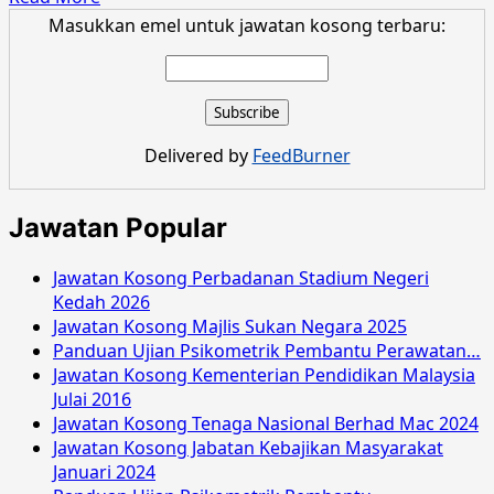
more
Masukkan emel untuk jawatan kosong terbaru:
about
Jawatan
Kosong
Suruhanjaya
Perkhidmatan
Delivered by
FeedBurner
Awam
Negeri
Terengganu
Jawatan Popular
Mac
2017
Jawatan Kosong Perbadanan Stadium Negeri
Kedah 2026
Jawatan Kosong Majlis Sukan Negara 2025
Panduan Ujian Psikometrik Pembantu Perawatan…
Jawatan Kosong Kementerian Pendidikan Malaysia
Julai 2016
Jawatan Kosong Tenaga Nasional Berhad Mac 2024
Jawatan Kosong Jabatan Kebajikan Masyarakat
Januari 2024