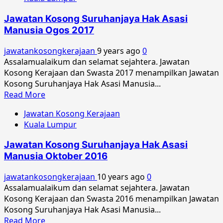
Jawatan
Kosong
Jawatan Kosong Suruhanjaya Hak Asasi
Suruhanjaya
Manusia Ogos 2017
Hak
Asasi
jawatankosongkerajaan
9 years ago
0
Manusia
Assalamualaikum dan selamat sejahtera. Jawatan
Oktober
Kosong Kerajaan dan Swasta 2017 menampilkan Jawatan
2017
Kosong Suruhanjaya Hak Asasi Manusia...
Read
Read More
more
Jawatan Kosong Kerajaan
about
Kuala Lumpur
Jawatan
Kosong
Jawatan Kosong Suruhanjaya Hak Asasi
Suruhanjaya
Manusia Oktober 2016
Hak
Asasi
jawatankosongkerajaan
10 years ago
0
Manusia
Assalamualaikum dan selamat sejahtera. Jawatan
Ogos
Kosong Kerajaan dan Swasta 2016 menampilkan Jawatan
2017
Kosong Suruhanjaya Hak Asasi Manusia...
Read
Read More