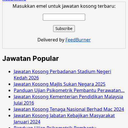
more
Masukkan emel untuk jawatan kosong terbaru:
about
Jawatan
Kosong
Suruhanjaya
Hak
Delivered by
FeedBurner
Asasi
Manusia
Oktober
Jawatan Popular
2016
Jawatan Kosong Perbadanan Stadium Negeri
Kedah 2026
Jawatan Kosong Majlis Sukan Negara 2025
Panduan Ujian Psikometrik Pembantu Perawatan…
Jawatan Kosong Kementerian Pendidikan Malaysia
Julai 2016
Jawatan Kosong Tenaga Nasional Berhad Mac 2024
Jawatan Kosong Jabatan Kebajikan Masyarakat
Januari 2024