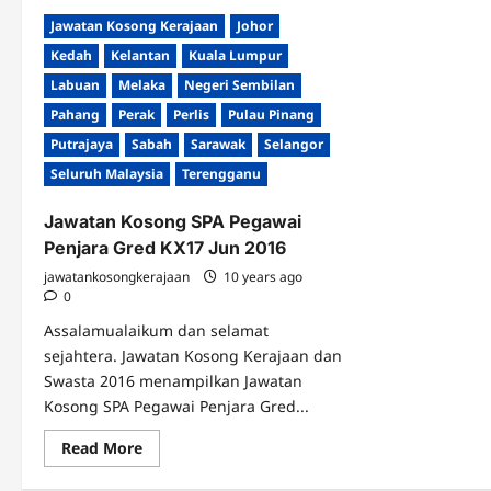
Jawatan Kosong Kerajaan
Johor
Kedah
Kelantan
Kuala Lumpur
Labuan
Melaka
Negeri Sembilan
Pahang
Perak
Perlis
Pulau Pinang
Putrajaya
Sabah
Sarawak
Selangor
Seluruh Malaysia
Terengganu
Jawatan Kosong SPA Pegawai
Penjara Gred KX17 Jun 2016
jawatankosongkerajaan
10 years ago
0
Assalamualaikum dan selamat
sejahtera. Jawatan Kosong Kerajaan dan
Swasta 2016 menampilkan Jawatan
Kosong SPA Pegawai Penjara Gred...
Read
Read More
more
about