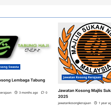
osong Swasta
Jawatan Kosong Kerajaan
osong Lembaga Tabung
Jawatan Kosong Majlis Su
kerajaan
3 months ago
0
2025
jawatankosongkerajaan
1 year a