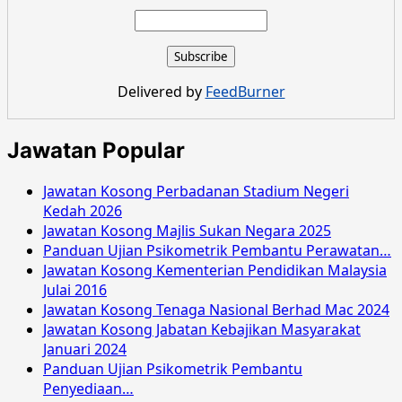
about
Jawatan
Kosong
SPA
Pembantu
Delivered by
FeedBurner
Awam
Gred
H11
Jawatan Popular
Jun
2016
Jawatan Kosong Perbadanan Stadium Negeri
Kedah 2026
Jawatan Kosong Majlis Sukan Negara 2025
Panduan Ujian Psikometrik Pembantu Perawatan…
Jawatan Kosong Kementerian Pendidikan Malaysia
Julai 2016
Jawatan Kosong Tenaga Nasional Berhad Mac 2024
Jawatan Kosong Jabatan Kebajikan Masyarakat
Januari 2024
Panduan Ujian Psikometrik Pembantu
Penyediaan…