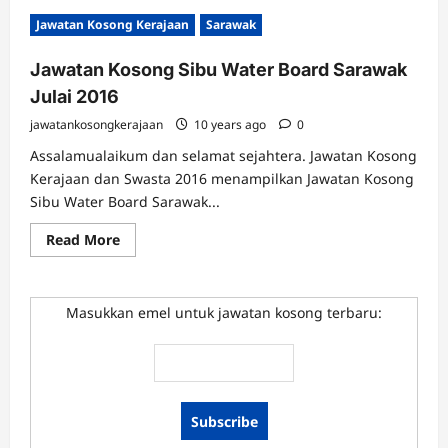
Jawatan Kosong Kerajaan
Sarawak
Jawatan Kosong Sibu Water Board Sarawak
Julai 2016
jawatankosongkerajaan
10 years ago
0
Assalamualaikum dan selamat sejahtera. Jawatan Kosong
Kerajaan dan Swasta 2016 menampilkan Jawatan Kosong
Sibu Water Board Sarawak...
Read
Read More
more
about
Jawatan
Kosong
Sibu
Masukkan emel untuk jawatan kosong terbaru:
Water
Board
Sarawak
Julai
2016