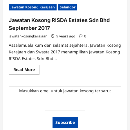
Jawatan Kosong Kerajaan
Selangor
Jawatan Kosong RISDA Estates Sdn Bhd
September 2017
jawatankosongkerajaan
9 years ago
0
Assalamualaikum dan selamat sejahtera. Jawatan Kosong
Kerajaan dan Swasta 2017 menampilkan Jawatan Kosong
RISDA Estates Sdn Bhd...
Read
Read More
more
about
Jawatan
Kosong
RISDA
Masukkan emel untuk jawatan kosong terbaru:
Estates
Sdn
Bhd
September
2017