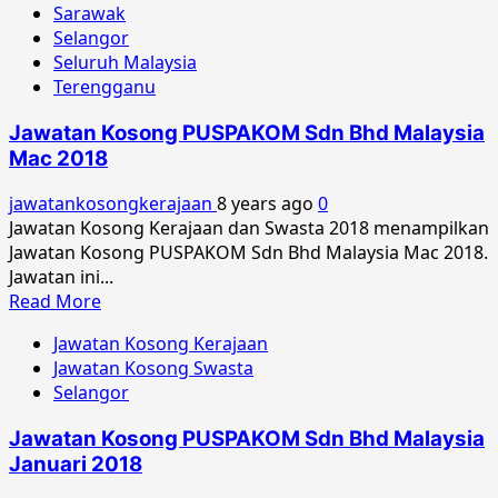
Sarawak
Selangor
Seluruh Malaysia
Terengganu
Jawatan Kosong PUSPAKOM Sdn Bhd Malaysia
Mac 2018
jawatankosongkerajaan
8 years ago
0
Jawatan Kosong Kerajaan dan Swasta 2018 menampilkan
Jawatan Kosong PUSPAKOM Sdn Bhd Malaysia Mac 2018.
Jawatan ini...
Read
Read More
more
Jawatan Kosong Kerajaan
about
Jawatan Kosong Swasta
Jawatan
Selangor
Kosong
PUSPAKOM
Jawatan Kosong PUSPAKOM Sdn Bhd Malaysia
Sdn
Januari 2018
Bhd
Malaysia