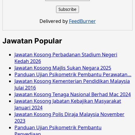
Kosong
PUSPAKOM
Sdn
Delivered by
FeedBurner
Bhd
Malaysia
November
Jawatan Popular
2017
Jawatan Kosong Perbadanan Stadium Negeri
Kedah 2026
Jawatan Kosong Majlis Sukan Negara 2025
Panduan Ujian Psikometrik Pembantu Perawatan…
Jawatan Kosong Kementerian Pendidikan Malaysia
Julai 2016
Jawatan Kosong Tenaga Nasional Berhad Mac 2024
Jawatan Kosong Jabatan Kebajikan Masyarakat
Januari 2024
Jawatan Kosong Polis Diraja Malaysia November
2023
Panduan Ujian Psikometrik Pembantu
Penyediaan…