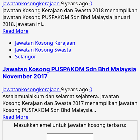
jawatankosongkerajaan
9 years ago
0
Mac
Jawatan Kosong Kerajaan dan Swasta 2018 menampilkan
2018
Jawatan Kosong PUSPAKOM Sdn Bhd Malaysia Januari
2018. Jawatan ini...
Read
Read More
more
Jawatan Kosong Kerajaan
about
Jawatan Kosong Swasta
Jawatan
Selangor
Kosong
PUSPAKOM
Jawatan Kosong PUSPAKOM Sdn Bhd Malaysia
Sdn
November 2017
Bhd
Malaysia
jawatankosongkerajaan
9 years ago
0
Januari
Assalamualaikum dan selamat sejahtera. Jawatan
2018
Kosong Kerajaan dan Swasta 2017 menampilkan Jawatan
Kosong PUSPAKOM Sdn Bhd Malaysia...
Read
Read More
more
Masukkan emel untuk jawatan kosong terbaru:
about
Jawatan