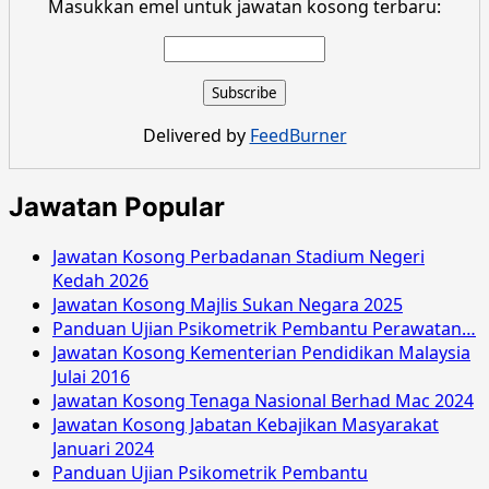
more
Masukkan emel untuk jawatan kosong terbaru:
about
Jawatan
Kosong
Pusat
Perubatan
Delivered by
FeedBurner
Universiti
Kebangsaan
Malaysia
Jawatan Popular
Mac
2016
Jawatan Kosong Perbadanan Stadium Negeri
Kedah 2026
Jawatan Kosong Majlis Sukan Negara 2025
Panduan Ujian Psikometrik Pembantu Perawatan…
Jawatan Kosong Kementerian Pendidikan Malaysia
Julai 2016
Jawatan Kosong Tenaga Nasional Berhad Mac 2024
Jawatan Kosong Jabatan Kebajikan Masyarakat
Januari 2024
Panduan Ujian Psikometrik Pembantu